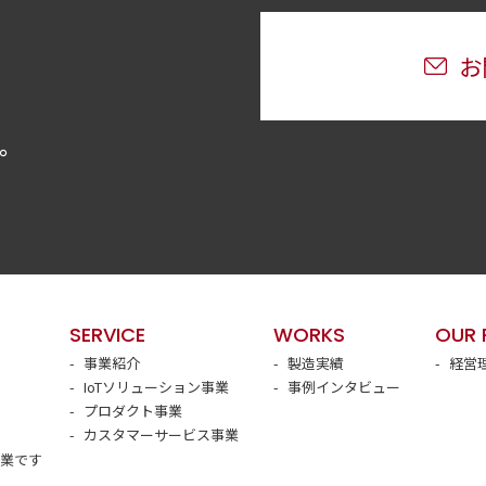
お
。
SERVICE
WORKS
OUR 
事業紹介
製造実績
経営
IoTソリューション事業
事例インタビュー
プロダクト事業
カスタマーサービス事業
クミラホールディングス株式会社
企業です