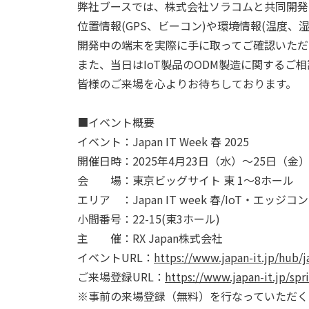
弊社ブースでは、株式会社ソラコムと共同開発
位置情報(GPS、ビーコン)や環境情報(温度、
開発中の端末を実際に手に取ってご確認いただ
また、当日はIoT製品のODM製造に関するご
皆様のご来場を心よりお待ちしております。
■イベント概要
イベント：Japan IT Week 春 2025
開催日時：2025年4月23日（水）～25日（金）10
会 場：東京ビッグサイト 東 1～8ホール
エリア ：Japan IT week 春/IoT・エッジ
小間番号：22-15(東3ホール)
主 催：RX Japan株式会社
イベントURL：
https://www.japan-it.jp/hub/ja
ご来場登録URL：
https://www.japan-it.jp/sp
※事前の来場登録（無料）を行なっていただく