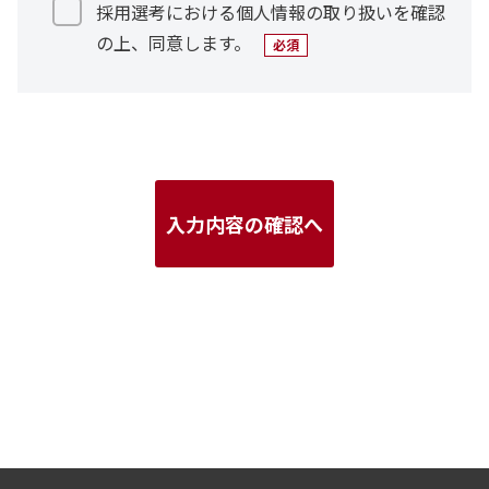
採用選考における個人情報の取り扱いを確認
名、性別、生年月日、現住所・郵便番号、電話番
の上、同意します。
号、Eメールアドレス、顔写真、学歴、職歴、免
許・資格、健康状態等
第三者への提供について法令で定められる場合を
除いて、ご本人の同意を得ることなく、お預かり
した個人情報を第三者に提供することはありませ
ん。
なお、採用選考において、上記1に示す利用目的
の達成に必要な範囲内で他社に一部の業務を委託
する場合があります。
共同利用についてお預かりした個人情報は、共同
利用はいたしません。
個人情報の管理についてお預かりした個人情報は
厳重に管理いたします。
提出していただいた必要書類は返却いたしません