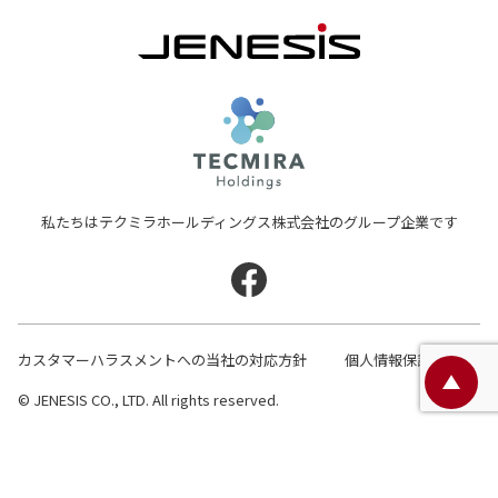
わせ、開示等請求の宛先は、下記の通りです。
〒880-0841
JENESIS株式会
宮崎県宮崎市吉村町大町甲1990番地
JENESIS株式会社
個人情報保護管理責任者連絡先（電話）:
050-
5865-7482
テクミラホールディン
私たちはテクミラホールディングス株式会社のグループ企業です
カスタマーハラスメントへの当社の対応方針
個人情報保護方針
ペ
© JENESIS CO., LTD. All rights reserved.