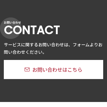
ので、あらかじめご了承ください。
なお、不採用となった方の個人情報については、
採用応募のときから3ヵ月以内に廃棄いたしま
す。
お問い合わせ
CONTACT
開示対象個人情報の開示等について弊社が保有す
る開示対象個人情報について、利用目的の通知・
開示・利用の停止・消去・第三者への提供の停止
サービスに関するお問い合わせは、
フォームよりお
を請求すること及び開示の結果、個人情報の訂
問い合わせください。
正・追加・削除（以下、「開示等の請求」といい
ます。）を請求することができます。
お問い合わせはこちら
ただし、評価にかかわる開示等の請求には応じら
れない場合がございますので、ご了承ください。
なお、開示等の請求の手続きについての詳細は、
「6．お問合わせ窓口」までお問い合わせくださ
い。
お問合わせ窓口個人情報の取扱いに関するお問合